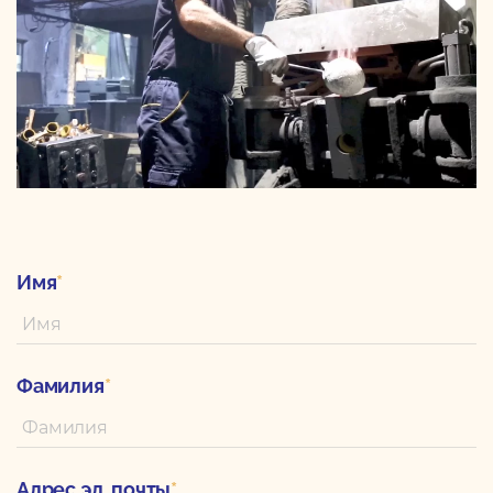
Имя
*
Фамилия
*
Адрес эл. почты
*